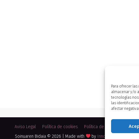
Para ofrecer la
almacenar y/o ac
tecnologías nos
las identificaci
afectar negativa
Acep
Aviso Legal
Política de cookies
Política de Privacidad
Soinuaren Bidaia © 2026 | Made with
by
Innova Música